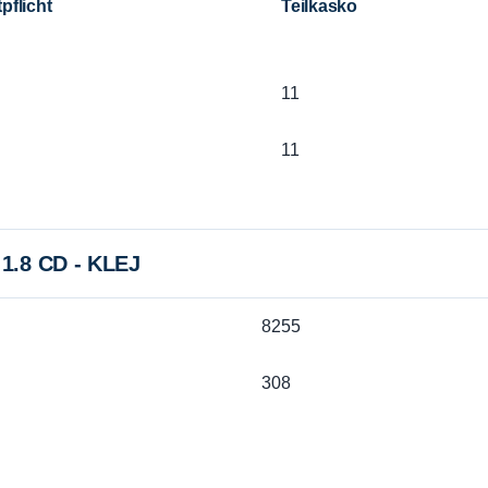
pflicht
Teilkasko
11
11
1.8 CD - KLEJ
8255
308