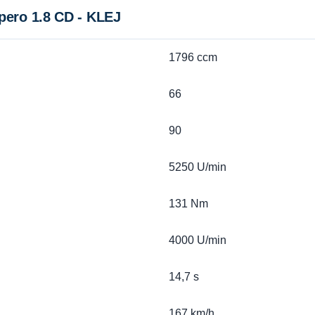
ero 1.8 CD - KLEJ
1796 ccm
66
90
5250 U/min
131 Nm
4000 U/min
14,7 s
167 km/h