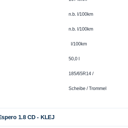
n.b. l/100km
n.b. l/100km
l/100km
50,0 l
185/65R14 /
Scheibe / Trommel
pero 1.8 CD - KLEJ