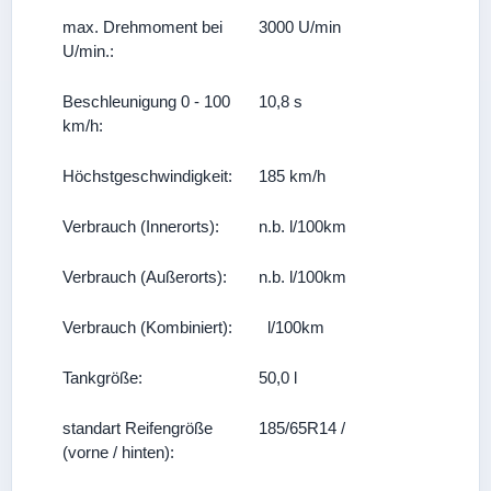
max. Drehmoment bei
3000 U/min
U/min.:
Beschleunigung 0 - 100
10,8 s
km/h:
Höchstgeschwindigkeit:
185 km/h
Verbrauch (Innerorts):
n.b. l/100km
Verbrauch (Außerorts):
n.b. l/100km
Verbrauch (Kombiniert):
l/100km
Tankgröße:
50,0 l
standart Reifengröße
185/65R14 /
(vorne / hinten):