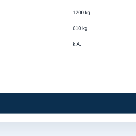
1200 kg
610 kg
k.A.