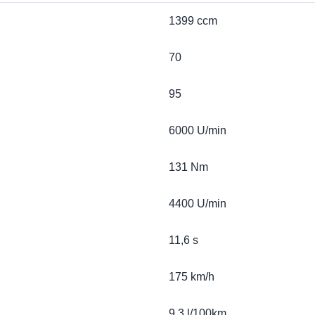
1399 ccm
70
95
6000 U/min
131 Nm
4400 U/min
11,6 s
175 km/h
9.3 l/100km