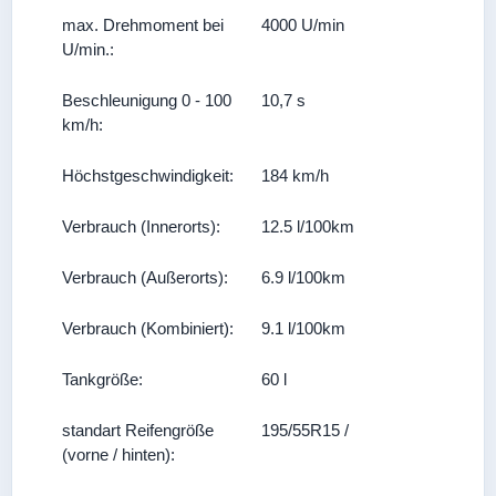
max. Drehmoment bei
4000 U/min
U/min.:
Beschleunigung 0 - 100
10,7 s
km/h:
Höchstgeschwindigkeit:
184 km/h
Verbrauch (Innerorts):
12.5 l/100km
Verbrauch (Außerorts):
6.9 l/100km
Verbrauch (Kombiniert):
9.1 l/100km
Tankgröße:
60 l
standart Reifengröße
195/55R15 /
(vorne / hinten):