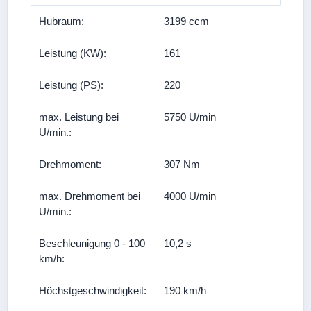
Hubraum:
3199 ccm
Leistung (KW):
161
Leistung (PS):
220
max. Leistung bei
5750 U/min
U/min.:
Drehmoment:
307 Nm
max. Drehmoment bei
4000 U/min
U/min.:
Beschleunigung 0 - 100
10,2 s
km/h:
Höchstgeschwindigkeit:
190 km/h