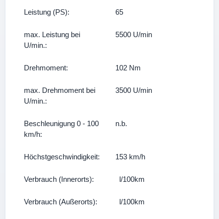
Leistung (PS):
65
max. Leistung bei
5500 U/min
U/min.:
Drehmoment:
102 Nm
max. Drehmoment bei
3500 U/min
U/min.:
Beschleunigung 0 - 100
n.b.
km/h:
Höchstgeschwindigkeit:
153 km/h
Verbrauch (Innerorts):
l/100km
Verbrauch (Außerorts):
l/100km