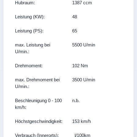
Hubraum:
1387 ccm
Leistung (KW):
48
Leistung (PS):
65
max. Leistung bei
5500 U/min
U/min.:
Drehmoment:
102 Nm
max. Drehmoment bei
3500 U/min
U/min.:
Beschleunigung 0 - 100
n.b.
km/h:
Höchstgeschwindigkeit:
153 km/h
Verbrauch (Innerorts):
l/100km