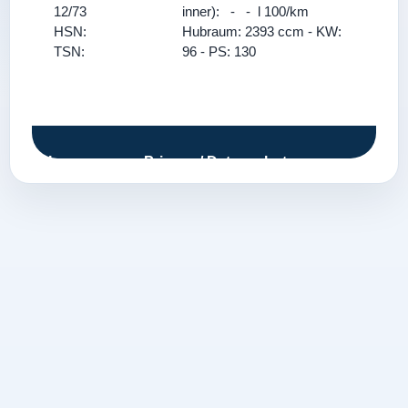
12/73
inner): - - l 100/km
HSN:
Hubraum: 2393 ccm - KW:
TSN:
96 - PS: 130
Impressum
Privacy / Datenschutz