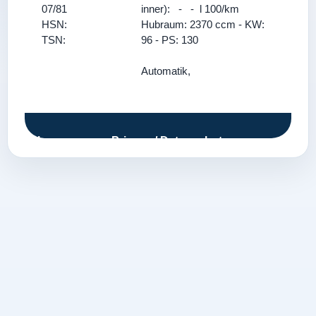
07/81
inner): - - l 100/km
HSN:
Hubraum: 2370 ccm - KW:
TSN:
96 - PS: 130
Automatik,
Impressum
Privacy / Datenschutz