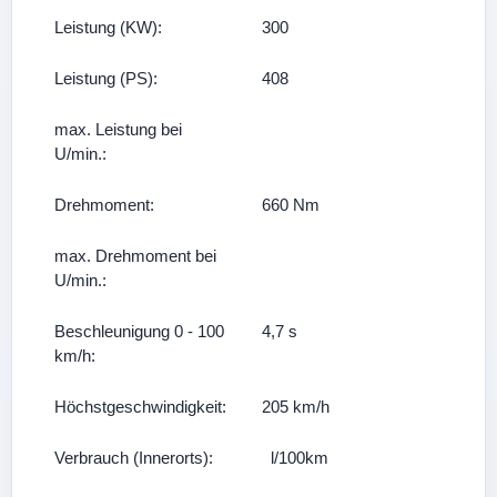
Leistung (KW):
300
Leistung (PS):
408
max. Leistung bei
U/min.:
Drehmoment:
660 Nm
max. Drehmoment bei
U/min.:
Beschleunigung 0 - 100
4,7 s
km/h:
Höchstgeschwindigkeit:
205 km/h
Verbrauch (Innerorts):
l/100km