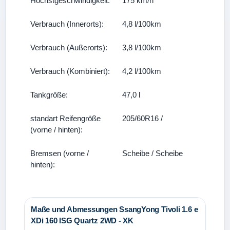
Höchstgeschwindigkeit:
175 km/h
Verbrauch (Innerorts):
4,8 l/100km
Verbrauch (Außerorts):
3,8 l/100km
Verbrauch (Kombiniert):
4,2 l/100km
Tankgröße:
47,0 l
standart Reifengröße
205/60R16 /
(vorne / hinten):
Bremsen (vorne /
Scheibe / Scheibe
hinten):
Maße und Abmessungen SsangYong Tivoli 1.6 e
XDi 160 ISG Quartz 2WD - XK