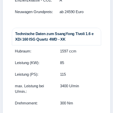
Effizienzklasse - CO2:
A
Neuwagen Grundpreis:
ab 24590 Euro
Technische Daten zum SsangYong Tivoli 1.6 e
XDi 160 ISG Quartz 4WD - XK
Hubraum:
1597 ccm
Leistung (KW):
85
Leistung (PS):
115
max. Leistung bei
3400 U/min
U/min.:
Drehmoment:
300 Nm