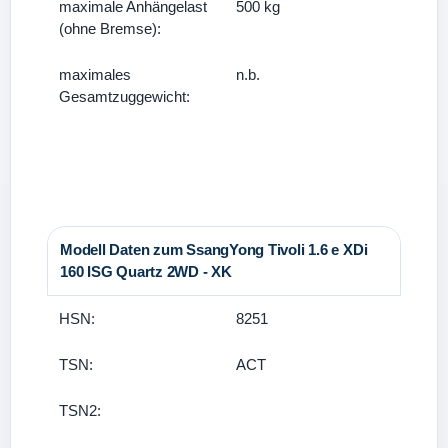
maximale Anhängelast
500 kg
(ohne Bremse):
maximales
n.b.
Gesamtzuggewicht:
Modell Daten zum SsangYong Tivoli 1.6 e XDi
160 ISG Quartz 2WD - XK
HSN:
8251
TSN:
ACT
TSN2: