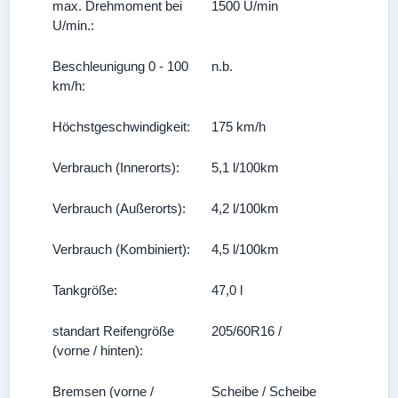
max. Drehmoment bei
1500 U/min
U/min.:
Beschleunigung 0 - 100
n.b.
km/h:
Höchstgeschwindigkeit:
175 km/h
Verbrauch (Innerorts):
5,1 l/100km
Verbrauch (Außerorts):
4,2 l/100km
Verbrauch (Kombiniert):
4,5 l/100km
Tankgröße:
47,0 l
standart Reifengröße
205/60R16 /
(vorne / hinten):
Bremsen (vorne /
Scheibe / Scheibe