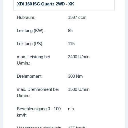
XDi 160 ISG Quartz 2WD - XK
Hubraum:
1597 ccm
Leistung (KW):
85
Leistung (PS):
115
max. Leistung bei
3400 U/min
U/min.:
Drehmoment:
300 Nm
max. Drehmoment bei
1500 U/min
U/min.:
Beschleunigung 0 - 100
n.b.
km/h: