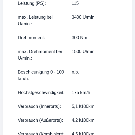
Leistung (PS):
115
max. Leistung bei
3400 U/min
U/min.:
Drehmoment:
300 Nm
max. Drehmoment bei
1500 U/min
U/min.:
Beschleunigung 0 - 100
n.b.
km/h:
Höchstgeschwindigkeit:
175 km/h
Verbrauch (Innerorts):
5,1 l/100km
Verbrauch (Außerorts):
4,2 l/100km
Verbrauch (Kombiniert):
4,5 l/100km