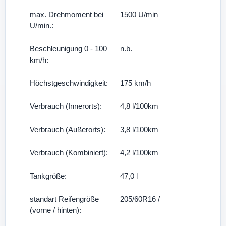
max. Drehmoment bei
1500 U/min
U/min.:
Beschleunigung 0 - 100
n.b.
km/h:
Höchstgeschwindigkeit:
175 km/h
Verbrauch (Innerorts):
4,8 l/100km
Verbrauch (Außerorts):
3,8 l/100km
Verbrauch (Kombiniert):
4,2 l/100km
Tankgröße:
47,0 l
standart Reifengröße
205/60R16 /
(vorne / hinten):