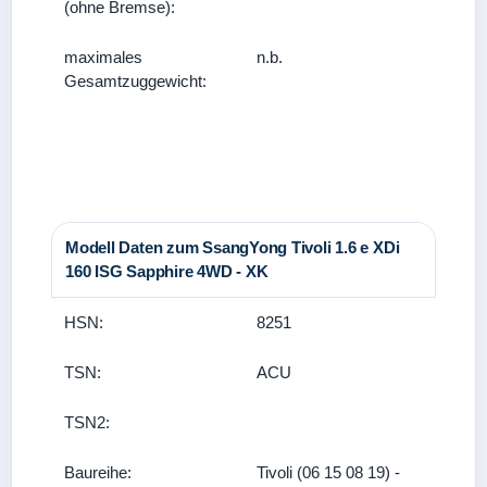
(ohne Bremse):
maximales
n.b.
Gesamtzuggewicht:
Modell Daten zum SsangYong Tivoli 1.6 e XDi
160 ISG Sapphire 4WD - XK
HSN:
8251
TSN:
ACU
TSN2:
Baureihe:
Tivoli (06 15 08 19) -