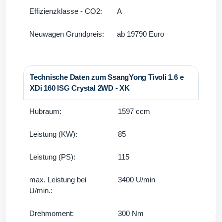
Effizienzklasse - CO2:
A
Neuwagen Grundpreis:
ab 19790 Euro
Technische Daten zum SsangYong Tivoli 1.6 e
XDi 160 ISG Crystal 2WD - XK
Hubraum:
1597 ccm
Leistung (KW):
85
Leistung (PS):
115
max. Leistung bei
3400 U/min
U/min.:
Drehmoment:
300 Nm