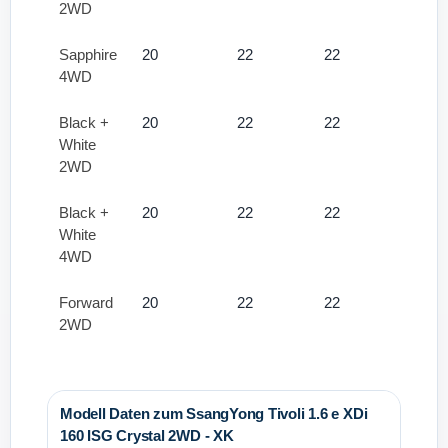
2WD
Sapphire
20
22
22
4WD
Black +
20
22
22
White
2WD
Black +
20
22
22
White
4WD
Forward
20
22
22
2WD
Modell Daten zum SsangYong Tivoli 1.6 e XDi
160 ISG Crystal 2WD - XK